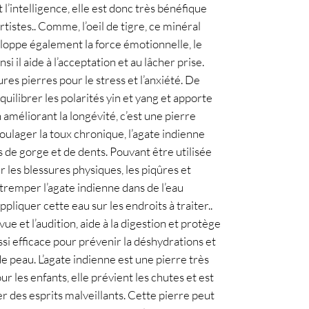
l’intelligence, elle est donc très bénéfique 
rtistes.. Comme, l’oeil de tigre, ce minéral 
eloppe également la force émotionnelle, le 
i il aide à l’acceptation et au lâcher prise. 
res pierres pour le stress et l’anxiété. De 
quilibrer les polarités yin et yang et apporte 
 améliorant la longévité, c’est une pierre 
oulager la toux chronique, l’agate indienne 
de gorge et de dents. Pouvant être utilisée 
 les blessures physiques, les piqûres et 
r tremper l’agate indienne dans de l’eau 
liquer cette eau sur les endroits à traiter.. 
ue et l’audition, aide à la digestion et protège 
ussi efficace pour prévenir la déshydrations et 
e peau. L’agate indienne est une pierre très 
 les enfants, elle prévient les chutes et est 
 des esprits malveillants. Cette pierre peut 