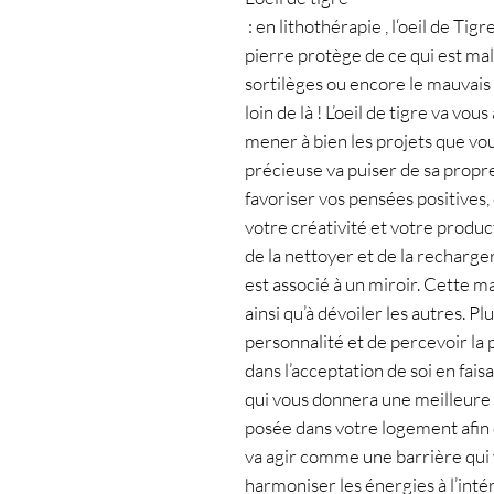
 : en lithothérapie , l‘oeil de Tigre fait partie des pierres de protection. La 
pierre protège de ce qui est mal
sortilèges ou encore le mauvais 
loin de là ! L’oeil de tigre va v
mener à bien les projets que vou
précieuse va puiser de sa propre 
favoriser vos pensées positives, 
votre créativité et votre producti
de la nettoyer et de la recharger 
est associé à un miroir. Cette ma
ainsi qu’à dévoiler les autres. P
personnalité et de percevoir la p
dans l’acceptation de soi en fais
qui vous donnera une meilleure 
posée dans votre logement afin d’
va agir comme une barrière qui v
harmoniser les énergies à l’intéri