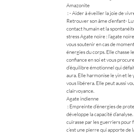
Amazonite

 : - Aider à éveiller la joie de vivre et à ne pas tout prendre au sérieux- 
Retrouver son âme d’enfant- Lutt
contact humain et la spontanéit
stress Agate noire : l’agate noire
vous soutenir en cas de moments 
énergies du corps. Elle chasse l
confiance en soi et vous procure 
d’équilibre émotionnel qui défai
aura. Elle harmonise le yin et le 
vous libérera. Elle peut aussi vo
clairvoyance.

Agate indienne

 : Empreinte d’énergies de protection et de guérison, l’agate indienne 
développe la capacité d’analyse. 
cuirasse par les guerriers pour fa
c’est une pierre qui apporte de l