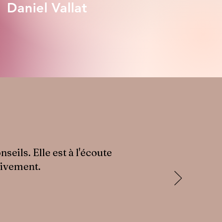
Daniel Vallat
seils. Elle est à l'écoute
vivement.