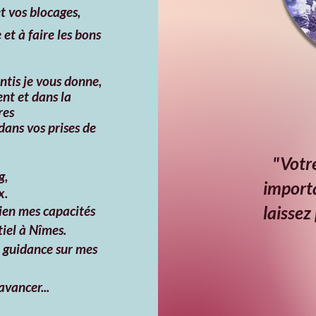
t vos blocages,
et à faire les bons
ntis je vous donne,
nt et dans la
res
dans vos prises de
"Votre
g,
importa
x.
laissez
rien mes
capacités
iel à Nîmes.
 guidance sur mes
avancer...